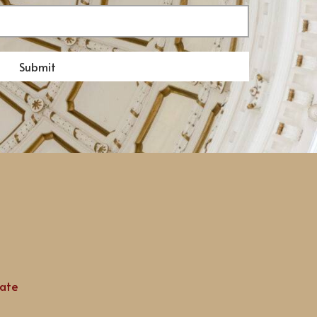
Submit
ate