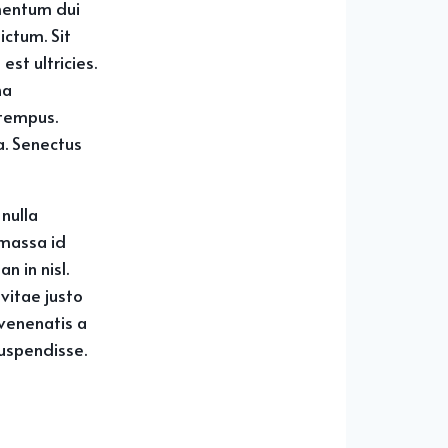
rmentum dui
ictum. Sit
st ultricies.
na
 tempus.
a. Senectus
nulla
 massa id
 in nisl.
vitae justo
 venenatis a
uspendisse.