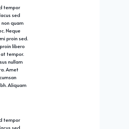
od tempor
 lacus sed
am non quam
ec. Neque
mi proin sed.
proin libero
 at tempor.
isus nullam
rra. Amet
ccumsan
ibh. Aliquam
od tempor
 lacus sed