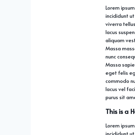
Lorem ipsum 
incididunt ut
viverra tell
lacus suspen
aliquam vest
Massa massa 
nunc consequ
Massa sapien
eget felis e
commodo null
lacus vel fa
purus sit ame
This is a
Lorem ipsum 
incididunt ut