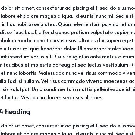
dolor sit amet, consectetur adipiscing elit, sed do eiusm
 labore et dolore magna aliqua. Id eu nisl nunc mi. Sed nisi
us in hac habitasse platea. Quam elementum pulvinar eti
disse faucibus. Eleifend donec pretium vulputate sapien n
ibulum morbi blandit cursus risus. Ultrices dui sapien eget 
ultricies mi quis hendrerit dolor. Ullamcorper malesuada 
at interdum varius sit. Risus feugiat in ante metus dictum
 faucibus et molestie ac feugiat sed lectus vestibulum. R
get nunc lobortis. Malesuada nunc vel risus commodo vive
a facilisi nullam. Vel risus commodo viverra maecenas a
cilisis volutpat. Urna condimentum mattis pellentesque id n
t luctus. Vestibulum lorem sed risus ultricies.
 H4 heading
dolor sit amet, consectetur adipiscing elit, sed do eiusm
 labore et dolore magna aliqua. Id eu nisl nunc mi. Sed nisi