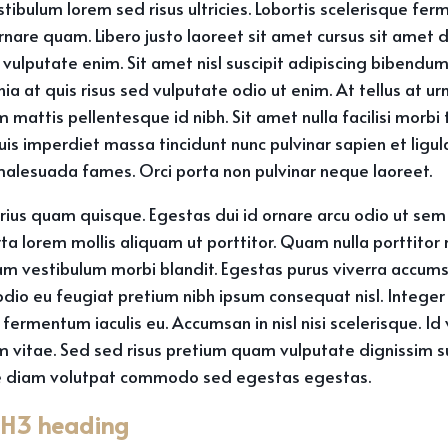
stibulum lorem sed risus ultricies. Lobortis scelerisque fe
rnare quam. Libero justo laoreet sit amet cursus sit amet d
vulputate enim. Sit amet nisl suscipit adipiscing bibendum e
ia at quis risus sed vulputate odio ut enim. At tellus at ur
mattis pellentesque id nibh. Sit amet nulla facilisi morbi
 imperdiet massa tincidunt nunc pulvinar sapien et ligul
malesuada fames. Orci porta non pulvinar neque laoreet.
arius quam quisque. Egestas dui id ornare arcu odio ut sem 
rta lorem mollis aliquam ut porttitor. Quam nulla porttitor
m vestibulum morbi blandit. Egestas purus viverra accumsan
io eu feugiat pretium nibh ipsum consequat nisl. Integer 
ermentum iaculis eu. Accumsan in nisl nisi scelerisque. Id
vitae. Sed sed risus pretium quam vulputate dignissim s
e diam volutpat commodo sed egestas egestas.
a H3 heading