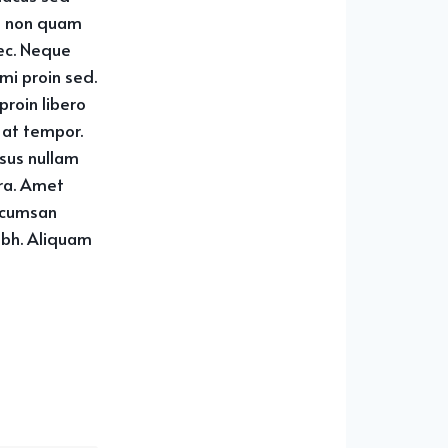
am non quam
ec. Neque
mi proin sed.
proin libero
 at tempor.
isus nullam
rra. Amet
ccumsan
ibh. Aliquam