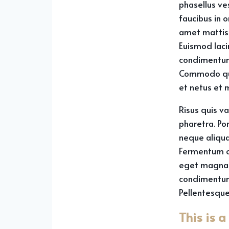
phasellus ve
faucibus in o
amet mattis 
Euismod lacin
condimentum 
Commodo quis
et netus et 
Risus quis v
pharetra. Po
neque aliqua
Fermentum od
eget magna f
condimentum 
Pellentesqu
This is 