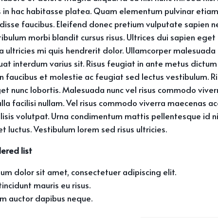
us in hac habitasse platea. Quam elementum pulvinar eti
disse faucibus. Eleifend donec pretium vulputate sapien n
ibulum morbi blandit cursus risus. Ultrices dui sapien eget 
ultricies mi quis hendrerit dolor. Ullamcorper malesuada 
at interdum varius sit. Risus feugiat in ante metus dictum
 faucibus et molestie ac feugiat sed lectus vestibulum. R
get nunc lobortis. Malesuada nunc vel risus commodo vive
a facilisi nullam. Vel risus commodo viverra maecenas a
cilisis volutpat. Urna condimentum mattis pellentesque id n
t luctus. Vestibulum lorem sed risus ultricies.
dered list
um dolor sit amet, consectetuer adipiscing elit.
incidunt mauris eu risus.
um auctor dapibus neque.