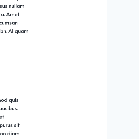
isus nullam
rra. Amet
ccumsan
ibh. Aliquam
mod quis
aucibus.
et
purus sit
non diam