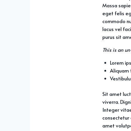
Massa sapien
eget felis e
commodo null
lacus vel fa
purus sit ame
This is an un
Lorem ips
Aliquam t
Vestibul
Sit amet luc
viverra. Dig
Integer vita
consectetur a
amet volutpa