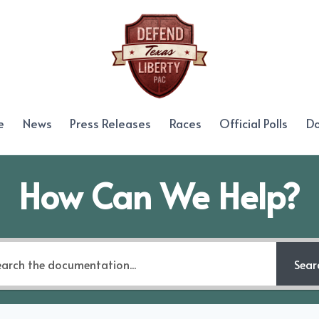
e
News
Press Releases
Races
Official Polls
D
How Can We Help?
Sear