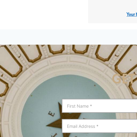
Your 
GET