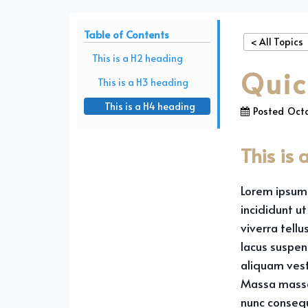
Table of Contents
< All Topics
This is a H2 heading
Quic
This is a H3 heading
This is a H4 heading
Posted
Octo
This is
Lorem ipsum 
incididunt ut
viverra tell
lacus suspen
aliquam vest
Massa massa 
nunc consequ