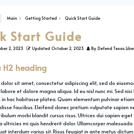
Main
Getting Started
Quick Start Guide
k Start Guide
ber 2, 2023
Updated
October 2, 2023
By
Defend Texas Libe
 a H2 heading
dolor sit amet, consectetur adipiscing elit, sed do eiusm
 labore et dolore magna aliqua. Id eu nisl nunc mi. Sed nisi
us in hac habitasse platea. Quam elementum pulvinar eti
disse faucibus. Eleifend donec pretium vulputate sapien n
ibulum morbi blandit cursus risus. Ultrices dui sapien eget 
ultricies mi quis hendrerit dolor. Ullamcorper malesuada 
at interdum varius sit. Risus feugiat in ante metus dictum