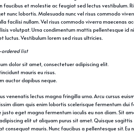
 faucibus et molestie ac feugiat sed lectus vestibulum. R
get nunc lobortis. Malesuada nunc vel risus commodo vive
a facilisi nullam. Vel risus commodo viverra maecenas a
cilisis volutpat. Urna condimentum mattis pellentesque id n
t luctus. Vestibulum lorem sed risus ultricies.
-ordered list
um dolor sit amet, consectetuer adipiscing elit.
incidunt mauris eu risus.
um auctor dapibus neque.
tus venenatis lectus magna fringilla urna. Arcu cursus euis
nissim diam quis enim lobortis scelerisque fermentum dui f
e justo eget magna fermentum iaculis eu non diam. Sit am
dipiscing elit ut aliquam purus sit amet. Quisque sagittis 
t consequat mauris. Nunc faucibus a pellentesque sit. Eu 