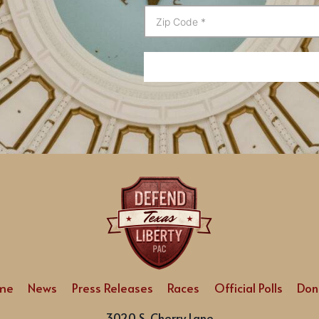
me
News
Press Releases
Races
Official Polls
Don
3020 S. Cherry Lane