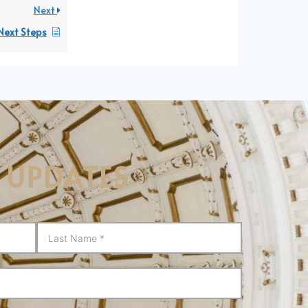
Next
Next Steps
 UPDATES