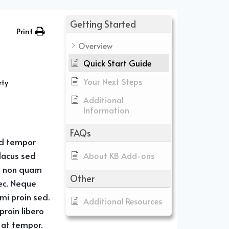
Getting Started
Print
Overview
Quick Start Guide
Your Next Steps
rty
Additional
Information
FAQs
od tempor
 lacus sed
About KB Add-ons
am non quam
Other
ec. Neque
mi proin sed.
Additional Resources
proin libero
 at tempor.