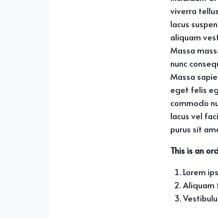
viverra tell
lacus suspen
aliquam vest
Massa massa 
nunc consequ
Massa sapien
eget felis e
commodo null
lacus vel fa
purus sit ame
This is an or
Lorem ips
Aliquam t
Vestibul