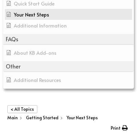
Quick Start Guide
Your Next Steps
Additional Information
FAQs
About KB Add-ons
Other
Additional Resources
< All Topics
Main
Getting Started
Your Next Steps
Print