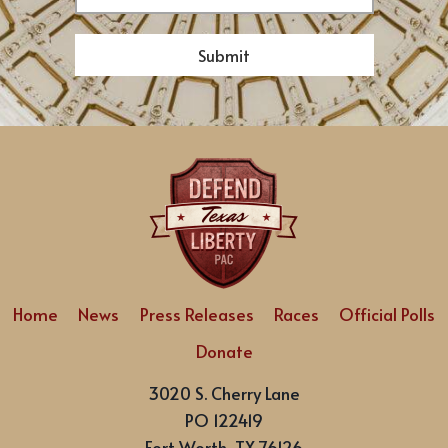
Submit
Home
News
Press Releases
Races
Official Polls
Donate
3020 S. Cherry Lane
PO 122419
Fort Worth, TX 76126